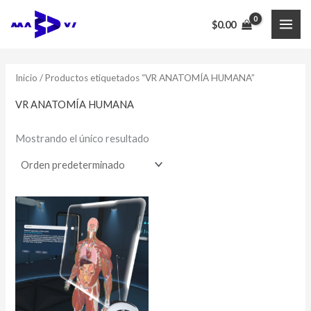
Ir
$
0.00
al
MAI
contenido
ME
Inicio
/ Productos etiquetados “VR ANATOMÍA HUMANA”
VR ANATOMÍA HUMANA
Mostrando el único resultado