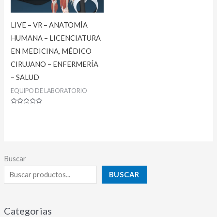
LIVE – VR – ANATOMÍA
HUMANA – LICENCIATURA
EN MEDICINA, MÉDICO
CIRUJANO – ENFERMERÍA
– SALUD
EQUIPO DE LABORATORIO
Valorado
con
0
de
5
Buscar
BUSCAR
Categorias