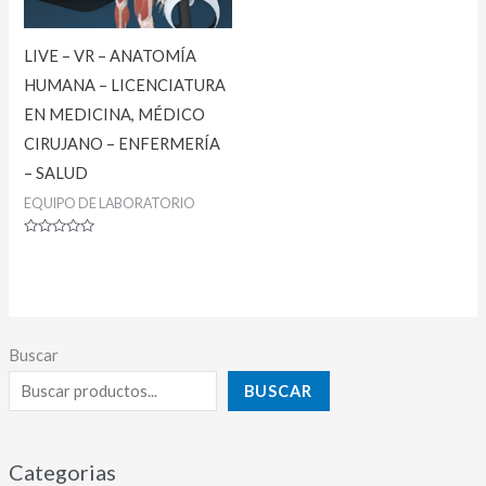
LIVE – VR – ANATOMÍA
HUMANA – LICENCIATURA
EN MEDICINA, MÉDICO
CIRUJANO – ENFERMERÍA
– SALUD
EQUIPO DE LABORATORIO
Valorado
con
0
de
5
Buscar
BUSCAR
Categorias