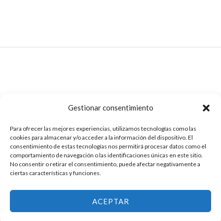
d
5
:
8
o
$
,
c
o
6
5
n
0
0
0
d
,
0
e
0
.
5
0
0
0
0
.
.
0
Gestionar consentimiento
0
.
Para ofrecer las mejores experiencias, utilizamos tecnologías como las
cookies para almacenar y/o acceder a la información del dispositivo. El
consentimiento de estas tecnologías nos permitirá procesar datos como el
comportamiento de navegación o las identificaciones únicas en este sitio.
Derechos Reservados para MADVI, es una marca registrada, ©
No consentir o retirar el consentimiento, puede afectar negativamente a
ciertas características y funciones.
2026 Mobiliario y Productos Médicos. Simuladores Médicos de
¡Hola!
MADVI.
ACEPTAR