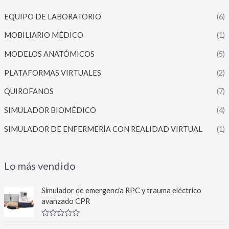
EQUIPO DE LABORATORIO
(6)
MOBILIARIO MÉDICO
(1)
MODELOS ANATÓMICOS
(5)
PLATAFORMAS VIRTUALES
(2)
QUIROFANOS
(7)
SIMULADOR BIOMÉDICO
(4)
SIMULADOR DE ENFERMERÍA CON REALIDAD VIRTUAL
(1)
Lo más vendido
Simulador de emergencia RPC y trauma eléctrico
avanzado CPR
V