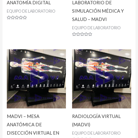
ANATOMÍA DIGITAL
LABORATORIO DE
SIMULACIÓN MÉDICA Y
EQUIPO DE LABORATORIO
SALUD – MADVI
Valorado
con
EQUIPO DE LABORATORIO
0
de
5
Valorado
con
0
de
5
MADVI – MESA
RADIOLOGÍA VIRTUAL
ANATÓMICA DE
(MADVI)
DISECCIÓN VIRTUAL EN
EQUIPO DE LABORATORIO