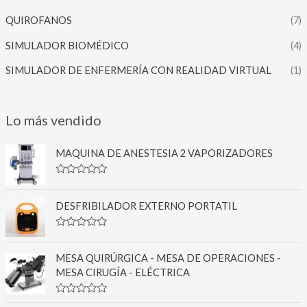
QUIROFANOS
(7)
SIMULADOR BIOMÉDICO
(4)
SIMULADOR DE ENFERMERÍA CON REALIDAD VIRTUAL
(1)
Lo más vendido
MAQUINA DE ANESTESIA 2 VAPORIZADORES
V
a
l
DESFRIBILADOR EXTERNO PORTATIL
o
r
a
V
d
a
o
l
MESA QUIRÚRGICA - MESA DE OPERACIONES -
c
o
o
MESA CIRUGÍA - ELÉCTRICA
r
n
a
0
d
d
V
o