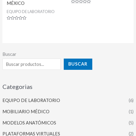
MÉXICO
Valorado
con
EQUIPO DE LABORATORIO
0
de
5
Valorado
con
0
de
5
Buscar
BUSCAR
Categorias
EQUIPO DE LABORATORIO
(6)
MOBILIARIO MÉDICO
(1)
MODELOS ANATÓMICOS
(5)
PLATAFORMAS VIRTUALES
(2)