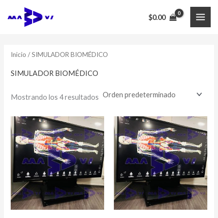
Ir
$
0.00
al
MAI
contenido
ME
Inicio
/ SIMULADOR BIOMÉDICO
SIMULADOR BIOMÉDICO
Mostrando los 4 resultados