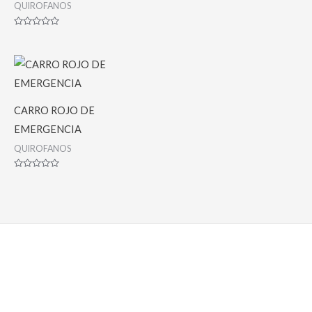
con
QUIROFANOS
0
de
5
Valorado
con
0
de
5
CARRO ROJO DE
EMERGENCIA
QUIROFANOS
Valorado
con
0
de
5