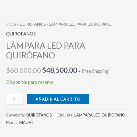
Inicio
/
QUIROFANOS
/ LÁMPARA LED PARA QUIRÓFANO
QUIROFANOS
LÁMPARA LED PARA
QUIRÓFANO
El
El
$
60,000.00
$
48,500.00
+ Free Shipping
precio
precio
Disponible para reserva
original
actual
LÁMPARA
AÑADIR AL CARRITO
era:
es:
LED
PARA
Categoría:
QUIROFANOS
Etiqueta:
LÁMPARA LED QUIRÓFANO
$60,000.00.
$48,500.00.
QUIRÓFANO
Marca:
MADVI
cantidad