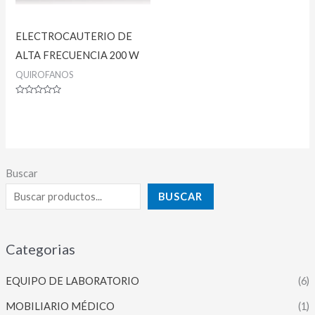
ELECTROCAUTERIO DE
ALTA FRECUENCIA 200 W
QUIROFANOS
Valorado
con
0
de
5
Buscar
BUSCAR
Categorias
EQUIPO DE LABORATORIO
(6)
MOBILIARIO MÉDICO
(1)