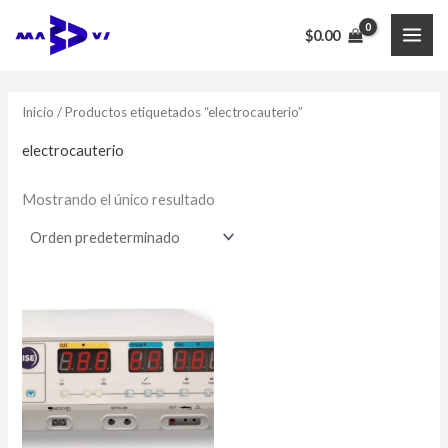
Ir
$
0.00
al
MAI
contenido
ME
Inicio
/ Productos etiquetados “electrocauterio”
electrocauterio
Mostrando el único resultado