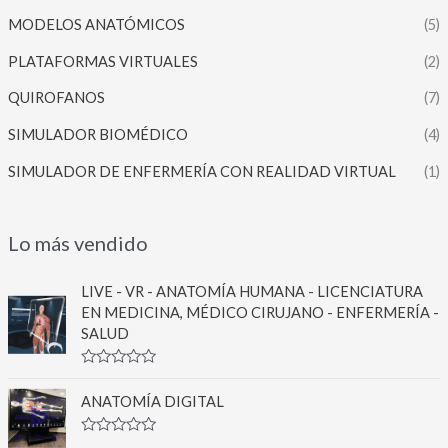
MODELOS ANATÓMICOS
(5)
PLATAFORMAS VIRTUALES
(2)
QUIROFANOS
(7)
SIMULADOR BIOMÉDICO
(4)
SIMULADOR DE ENFERMERÍA CON REALIDAD VIRTUAL
(1)
Lo más vendido
LIVE - VR - ANATOMÍA HUMANA - LICENCIATURA
EN MEDICINA, MÉDICO CIRUJANO - ENFERMERÍA -
SALUD
V
a
ANATOMÍA DIGITAL
l
o
r
V
a