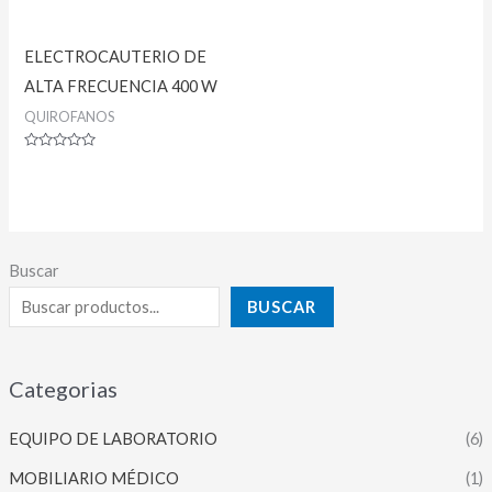
ELECTROCAUTERIO DE
ALTA FRECUENCIA 400 W
QUIROFANOS
Valorado
con
0
de
5
Buscar
BUSCAR
Categorias
EQUIPO DE LABORATORIO
(6)
MOBILIARIO MÉDICO
(1)