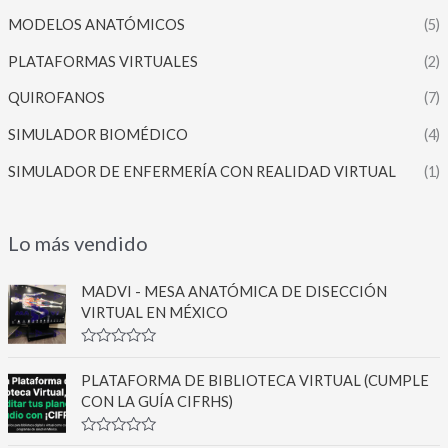
MODELOS ANATÓMICOS
(5)
PLATAFORMAS VIRTUALES
(2)
QUIROFANOS
(7)
SIMULADOR BIOMÉDICO
(4)
SIMULADOR DE ENFERMERÍA CON REALIDAD VIRTUAL
(1)
Lo más vendido
MADVI - MESA ANATÓMICA DE DISECCIÓN
VIRTUAL EN MÉXICO
V
a
PLATAFORMA DE BIBLIOTECA VIRTUAL (CUMPLE
l
o
CON LA GUÍA CIFRHS)
r
a
d
V