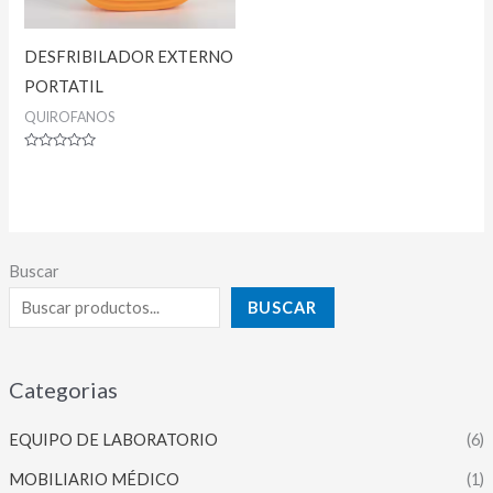
DESFRIBILADOR EXTERNO
PORTATIL
QUIROFANOS
Valorado
con
0
de
5
Buscar
BUSCAR
Categorias
EQUIPO DE LABORATORIO
(6)
MOBILIARIO MÉDICO
(1)