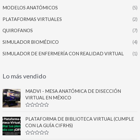
MODELOS ANATÓMICOS
(5)
PLATAFORMAS VIRTUALES
(2)
QUIROFANOS
(7)
SIMULADOR BIOMÉDICO
(4)
SIMULADOR DE ENFERMERÍA CON REALIDAD VIRTUAL
(1)
Lo más vendido
MADVI - MESA ANATÓMICA DE DISECCIÓN
VIRTUAL EN MÉXICO
V
a
PLATAFORMA DE BIBLIOTECA VIRTUAL (CUMPLE
l
o
CON LA GUÍA CIFRHS)
r
a
d
V