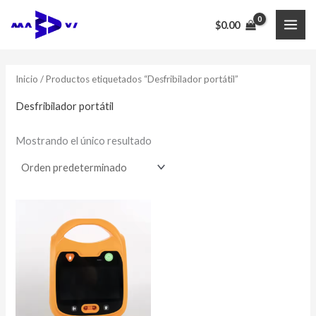
Ir
$
0.00
al
MAI
contenido
ME
Inicio
/ Productos etiquetados “Desfribilador portátil”
Desfribilador portátil
Mostrando el único resultado