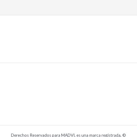
0
de
5
Derechos Reservados para MADVI, es una marca registrada, ©