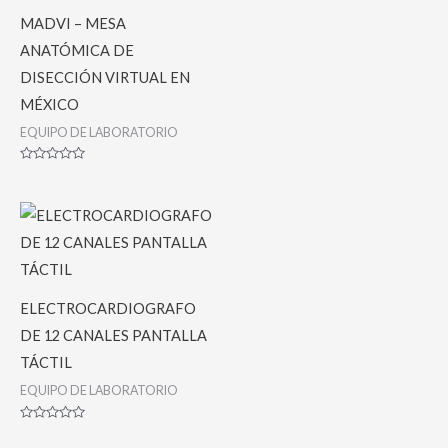
Valorado
MADVI – MESA
con
0
de
ANATÓMICA DE
5
DISECCIÓN VIRTUAL EN
MÉXICO
EQUIPO DE LABORATORIO
Valorado
con
0
de
5
ELECTROCARDIOGRAFO
DE 12 CANALES PANTALLA
TÁCTIL
EQUIPO DE LABORATORIO
Valorado
con