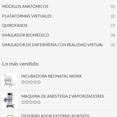
MODELOS ANATÓMICOS
(5)
PLATAFORMAS VIRTUALES
(2)
QUIROFANOS
(7)
SIMULADOR BIOMÉDICO
(4)
SIMULADOR DE ENFERMERÍA CON REALIDAD VIRTUAL
(1)
Lo más vendido
INCUBADORA NEONATAL NK09A
V
a
l
MAQUINA DE ANESTESIA 2 VAPORIZADORES
o
r
a
V
d
a
o
l
DESFRIBILADOR EXTERNO PORTATIL
c