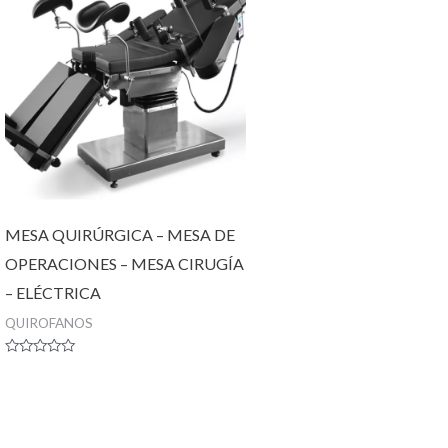
MESA QUIRÚRGICA – MESA DE
OPERACIONES – MESA CIRUGÍA
– ELÉCTRICA
QUIROFANOS
Valorado
con
0
de
5