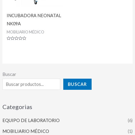
INCUBADORA NEONATAL
NK09A
MOBILIARIO MÉDICO
Valorado
con
0
de
5
Buscar
BUSCAR
Categorias
EQUIPO DE LABORATORIO
(6)
MOBILIARIO MÉDICO
(1)