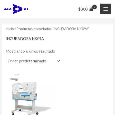
Ir
$
0.00
al
MAI
contenido
ME
Inicio
/ Productos etiquetados “INCUBADORA NK09A”
INCUBADORA NK09A
Mostrando el único resultado