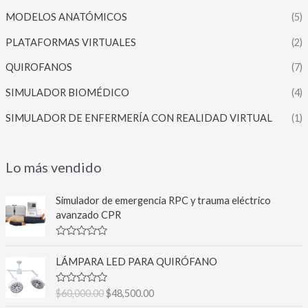
MODELOS ANATÓMICOS
(5)
PLATAFORMAS VIRTUALES
(2)
QUIROFANOS
(7)
SIMULADOR BIOMÉDICO
(4)
SIMULADOR DE ENFERMERÍA CON REALIDAD VIRTUAL
(1)
Lo más vendido
Simulador de emergencia RPC y trauma eléctrico
avanzado CPR
V
a
LÁMPARA LED PARA QUIRÓFANO
l
o
r
E
E
V
$
60,000.00
$
48,500.00
a
a
d
l
l