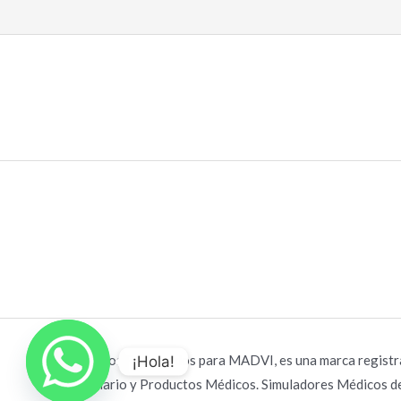
n
a
0
l
d
o
e
r
5
a
d
o
c
o
n
0
d
e
5
Derechos Reservados para MADVI, es una marca regist
¡Hola!
Mobiliario y Productos Médicos. Simuladores Médicos 