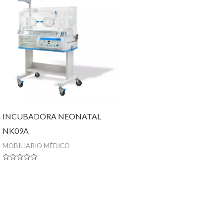
INCUBADORA NEONATAL
NK09A
MOBILIARIO MÉDICO
Valorado
con
0
de
5